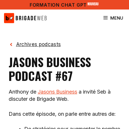
Aller
FORMATION CHAT GPT
au
contenu
MENU
Archives podcasts
JASONS BUSINESS
PODCAST #67
Anthony de
Jasons Business
a invité Seb à
discuter de Brigade Web.
Dans cette épisode, on parle entre autres de:
De stratégies pour augmenter le nombre