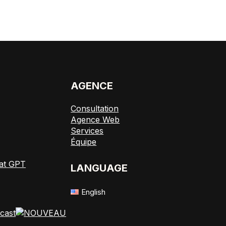
E
AGENCE
Consultation
Agence Web
Services
Équipe
at GPT
LANGUAGE
English
cast