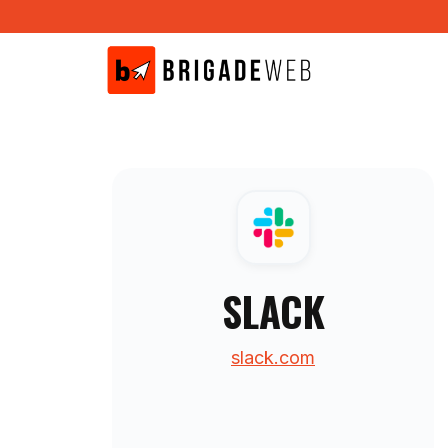
Aller
au
contenu
SLACK
slack.com