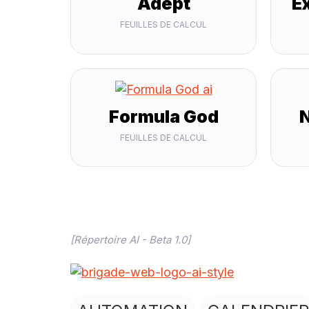
Adept
E
FEUILLES DE CALCUL
Formula God
FEUILLES DE CALCUL
[Répertoire AI - Beta 1.0]