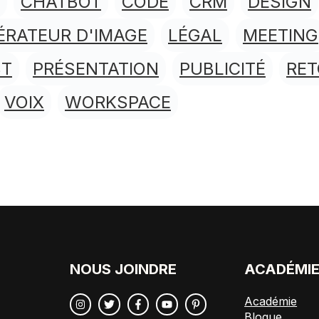
CHATBOT
CODE
CRM
DESIGN
ÉRATEUR D'IMAGE
LÉGAL
MEETING
ST
PRÉSENTATION
PUBLICITÉ
RE
VOIX
WORKSPACE
NOUS JOINDRE
ACADÉMI
Académie
Blogue