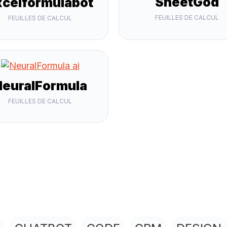
SheetGod
xcelformulabot
FEUILLES DE CALCUL
FEUILLES DE CALCUL
NeuralFormula
FEUILLES DE CALCUL