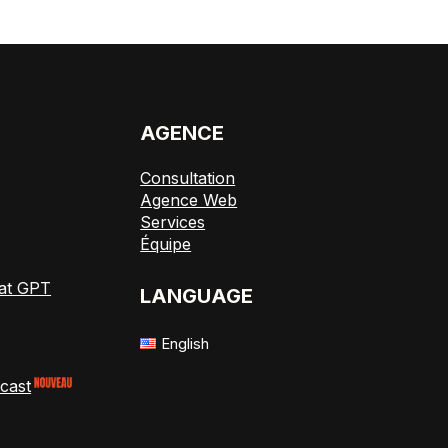
E
AGENCE
Consultation
Agence Web
Services
Équipe
at GPT
LANGUAGE
English
cast